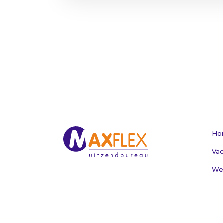
Ho
Vac
Wer
Voo
Ni