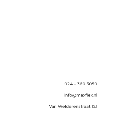
024 - 360 3050
info@maxflex.nl
Van Welderenstraat 121
6511 MH Nijmegen


