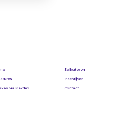
me
Solliciteren
atures
Inschrijven
ken via Maxflex
Contact
r bedrijven
Certificering
euws
Algemene voorwaarden