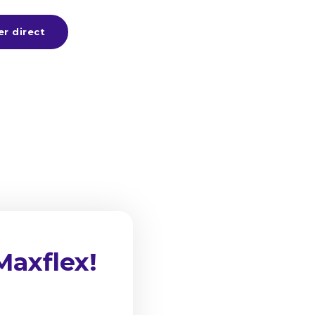
er direct
 Maxflex!