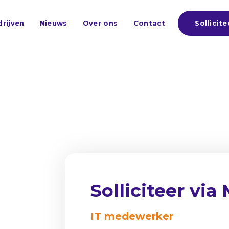
Sollicite
rijven
Nieuws
Over ons
Contact
Solliciteer via
IT medewerker