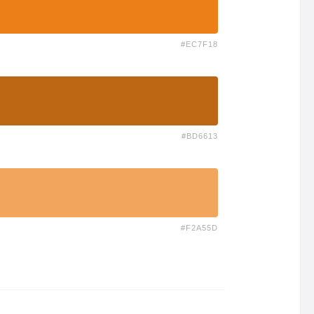
#EC7F18
#BD6613
#F2A55D