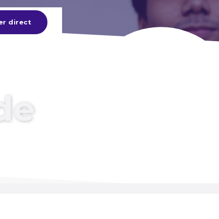
er direct
de