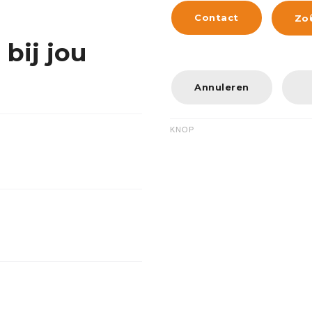
Contact
Zo
bij jou
Annuleren
KNOP