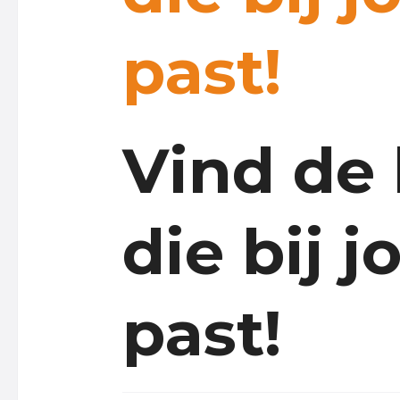
past!
Vind de
die bij j
past!