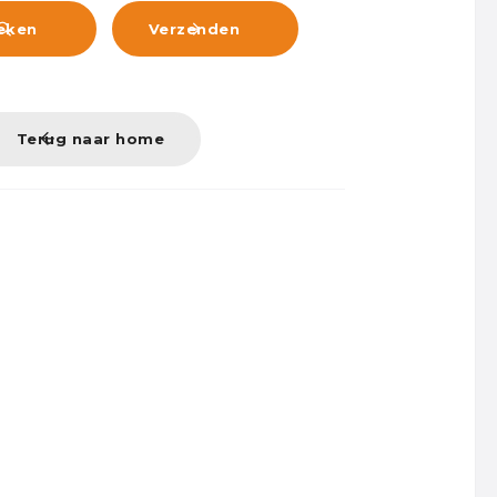
eken
Verzenden


Terug naar home
