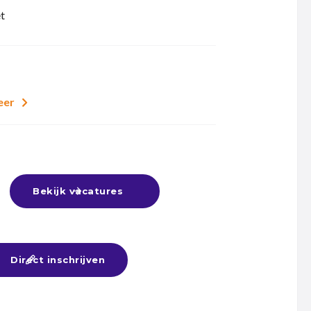
t
eer

Bekijk vacatures

Direct inschrijven
