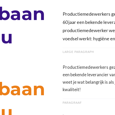
 baan
Productiemedewerkers gez
60 jaar een bekende lever
ou
productiemedewerker weet 
voedsel werkt: hygiëne en 
LARGE PARAGRAPH
Productiemedewerkers gezo
een bekende leverancier v
 baan
weet je wat belangrijk is al
kwaliteit!
ou
PARAGRAAF