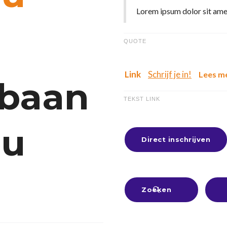
Lorem ipsum dolor sit ame
QUOTE
Link
Schrijf je in!
Lees m
 baan
TEKST LINK
ou
Direct inschrijven
Zoeken
