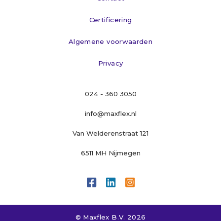
Certificering
Algemene voorwaarden
Privacy
024 - 360 3050
info@maxflex.nl
Van Welderenstraat 121
6511 MH Nijmegen



© Maxflex B.V. 
2026