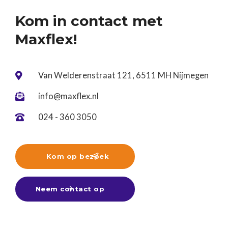
Kom in contact met
Maxflex!
Van Welderenstraat 121, 6511 MH Nijmegen

info@maxflex.nl

024 - 360 3050

Kom op bezoek

Neem contact op
