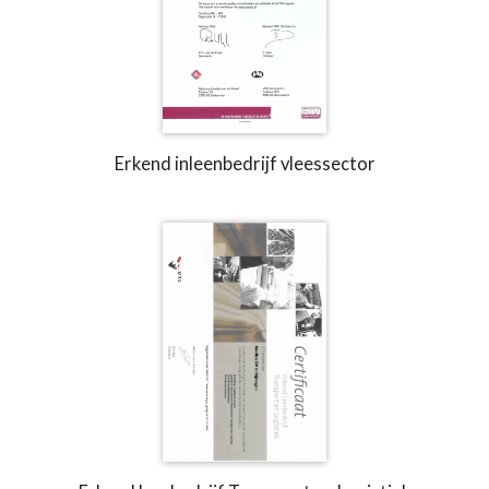
Erkend inleenbedrijf vleessector