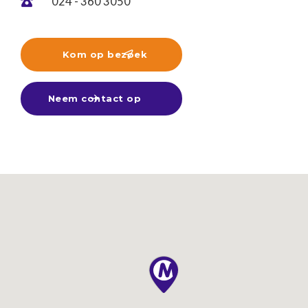
024 - 360 3050

Kom op bezoek

Neem contact op
