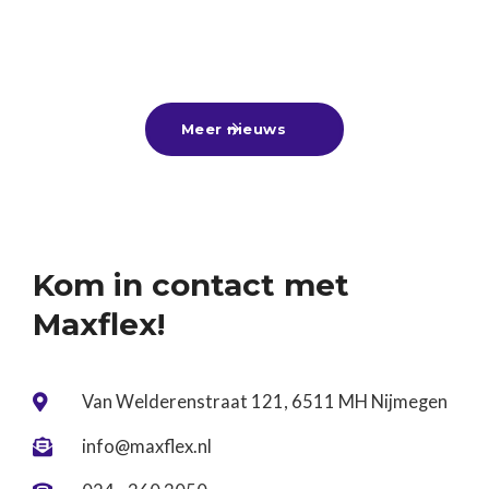
gefeliciteerd aan alle geslaagden! 🎓🎉Nu de
zomervakantie voor de deur staat, is dit hét
25
-
6
-
2026
Lees meer

moment om lekker bij te verdienen met een
zomerbaan, alvast een leuke bijbaan te vinden
Meer nieuws

voor naast je vervolgstudie of aan de slag te gaan
tijdens een tussenjaar!Ben jij nog op zoek? Kom
gerust langs of stuur ons je cv. Wij denken graag
met je mee! ☀️
Kom in contact met
Maxflex!
Van Welderenstraat 121, 6511 MH Nijmegen

info@maxflex.nl
