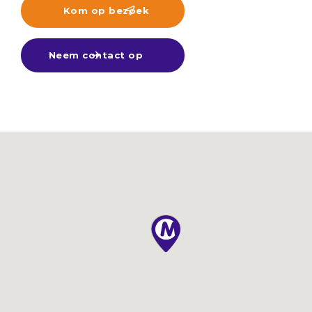
Kom op bezoek

Neem contact op
