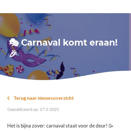
🎭 Carnaval komt eraan!
🎉
Terug naar nieuwsoverzicht

Gepubliceerd op:
27
-
2
-
2025
Het is bijna zover: carnaval staat voor de deur! 🥳