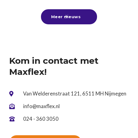
moment om lekker bij te verdienen met een
zomerbaan, alvast een leuke bijbaan te vinden
Meer nieuws

voor naast je vervolgstudie of aan de slag te gaan
tijdens een tussenjaar!Ben jij nog op zoek? Kom
gerust langs of stuur ons je cv. Wij denken graag
met je mee! ☀️
Kom in contact met
Maxflex!
Van Welderenstraat 121, 6511 MH Nijmegen

info@maxflex.nl

024 - 360 3050
