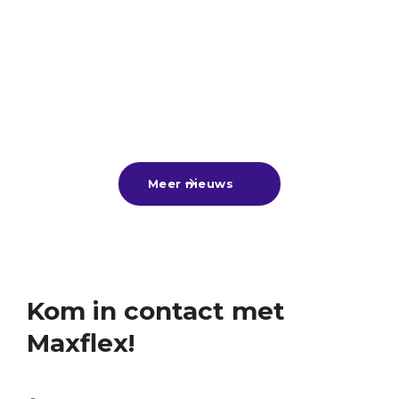
verdienen! 💼
Veel scholieren hebben de afgelopen periode hun
diploma in ontvangst mogen nemen. Van harte
gefeliciteerd aan alle geslaagden! 🎓🎉Nu de
zomervakantie voor de deur staat, is dit hét
25
-
6
-
2026
Lees meer

moment om lekker bij te verdienen met een
zomerbaan, alvast een leuke bijbaan te vinden
Meer nieuws

voor naast je vervolgstudie of aan de slag te gaan
tijdens een tussenjaar!Ben jij nog op zoek? Kom
gerust langs of stuur ons je cv. Wij denken graag
met je mee! ☀️
Kom in contact met
Maxflex!