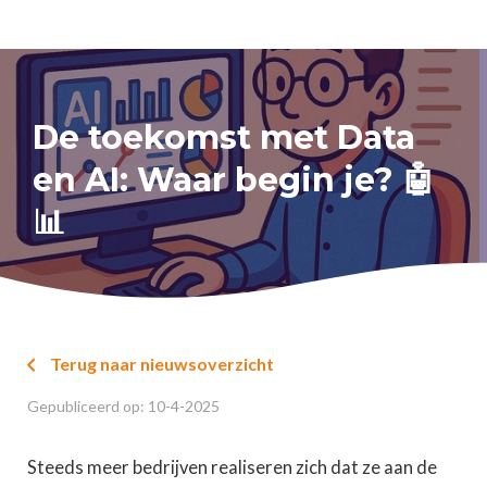
De toekomst met Data
en AI: Waar begin je? 🤖
📊
Terug naar nieuwsoverzicht

Gepubliceerd op:
10
-
4
-
2025
Steeds meer bedrijven realiseren zich dat ze aan de