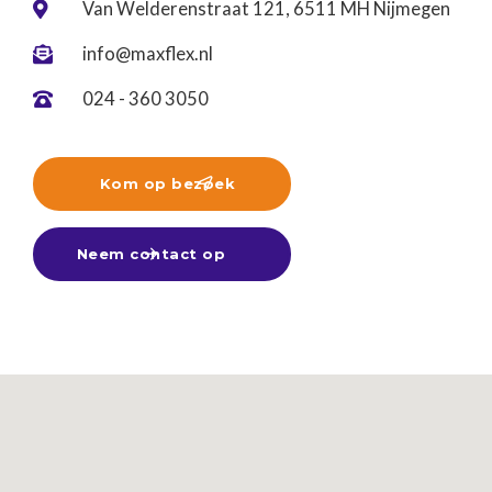
Van Welderenstraat 121, 6511 MH Nijmegen

info@maxflex.nl

024 - 360 3050

Kom op bezoek

Neem contact op
