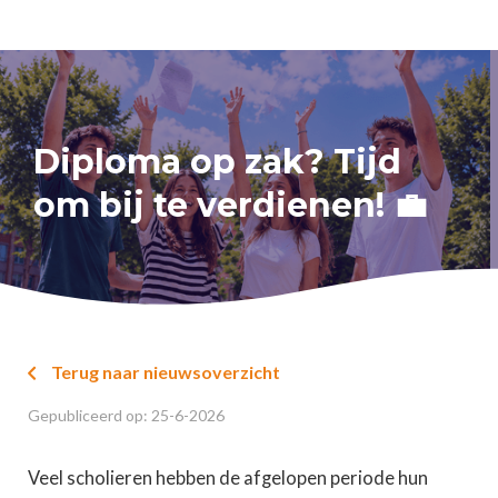
Diploma op zak? Tijd
om bij te verdienen! 💼
Terug naar nieuwsoverzicht

Gepubliceerd op:
25
-
6
-
2026
Veel scholieren hebben de afgelopen periode hun