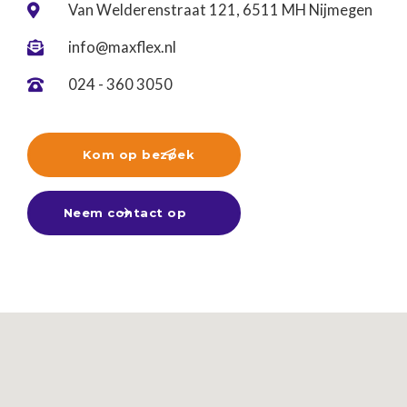
Van Welderenstraat 121, 6511 MH Nijmegen

info@maxflex.nl

024 - 360 3050

Kom op bezoek

Neem contact op
