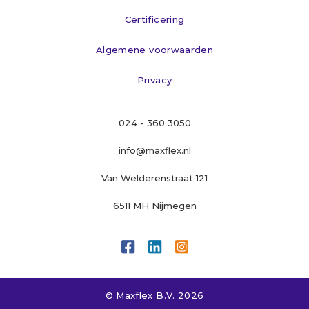
Certificering
Algemene voorwaarden
Privacy
024 - 360 3050
info@maxflex.nl
Van Welderenstraat 121
6511 MH Nijmegen



© Maxflex B.V. 
2026