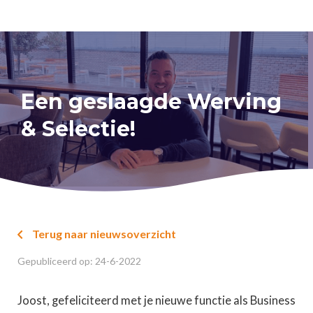
Een geslaagde Werving
& Selectie!
Terug naar nieuwsoverzicht

Gepubliceerd op:
24
-
6
-
2022
Joost, gefeliciteerd met je nieuwe functie als Business