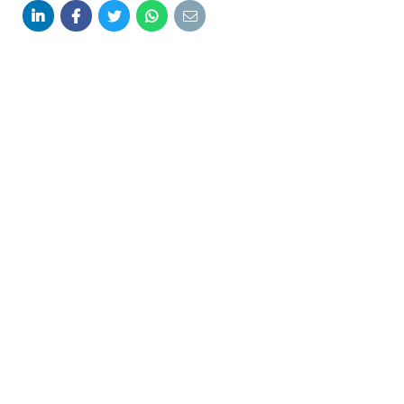





🍻 Werken én feesten tijdens de
Zomerfeesten? 🎉