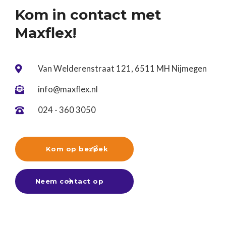
Kom in contact met
Maxflex!
Van Welderenstraat 121, 6511 MH Nijmegen

info@maxflex.nl

024 - 360 3050

Kom op bezoek

Neem contact op
