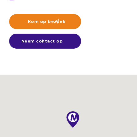
Kom op bezoek

Neem contact op
