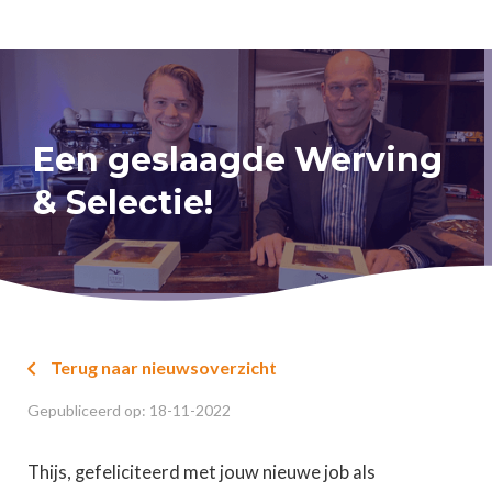
Een geslaagde Werving
& Selectie!
Terug naar nieuwsoverzicht

Gepubliceerd op:
18
-
11
-
2022
Thijs, gefeliciteerd met jouw nieuwe job als