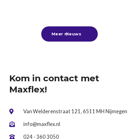
gefeliciteerd aan alle geslaagden! 🎓🎉Nu de
zomervakantie voor de deur staat, is dit hét
25
-
6
-
2026
Lees meer

moment om lekker bij te verdienen met een
zomerbaan, alvast een leuke bijbaan te vinden
Meer nieuws

voor naast je vervolgstudie of aan de slag te gaan
tijdens een tussenjaar!Ben jij nog op zoek? Kom
gerust langs of stuur ons je cv. Wij denken graag
met je mee! ☀️
Kom in contact met
Maxflex!
Van Welderenstraat 121, 6511 MH Nijmegen

info@maxflex.nl

024 - 360 3050
