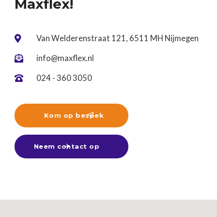
Maxflex!
Van Welderenstraat 121, 6511 MH Nijmegen

info@maxflex.nl

024 - 360 3050

Kom op bezoek

Neem contact op
