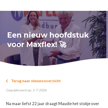
Een nieuw hoofdstuk
voor Maxflex! 🚀
Terug naar nieuwsoverzicht

Gepubliceerd op:
2
-
7
-
2026
Na maar liefst 22 jaar draagt Maudie het stokje over