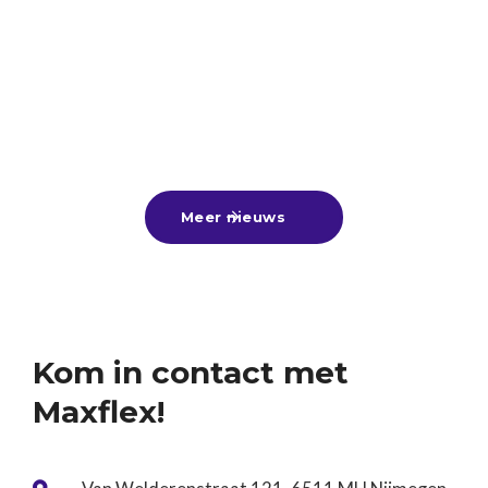
Veel scholieren hebben de afgelopen periode hun
diploma in ontvangst mogen nemen. Van harte
gefeliciteerd aan alle geslaagden! 🎓🎉Nu de
zomervakantie voor de deur staat, is dit hét
25
-
6
-
2026
Lees meer

moment om lekker bij te verdienen met een
zomerbaan, alvast een leuke bijbaan te vinden
Meer nieuws

voor naast je vervolgstudie of aan de slag te gaan
tijdens een tussenjaar!Ben jij nog op zoek? Kom
gerust langs of stuur ons je cv. Wij denken graag
met je mee! ☀️
Kom in contact met
Maxflex!