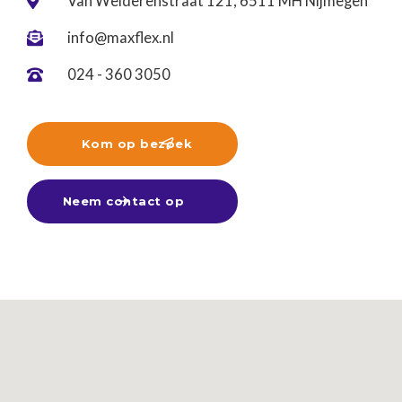
Van Welderenstraat 121, 6511 MH Nijmegen

info@maxflex.nl

024 - 360 3050

Kom op bezoek

Neem contact op
