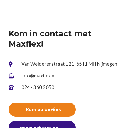
tijdens een tussenjaar!Ben jij nog op zoek? Kom
gerust langs of stuur ons je cv. Wij denken graag
met je mee! ☀️
Kom in contact met
Maxflex!
Van Welderenstraat 121, 6511 MH Nijmegen

info@maxflex.nl

024 - 360 3050

Kom op bezoek

Neem contact op
