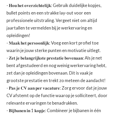
- 𝐇𝐨𝐮 𝐡𝐞𝐭 𝐨𝐯𝐞𝐫𝐳𝐢𝐜𝐡𝐭𝐞𝐥𝐢𝐣𝐤: Gebruik duidelijke kopjes,
bullet points en een strakke lay-out voor een
professionele uitstraling. Vergeet niet om altijd
jaartallen te vermelden bij je werkervaring en
opleidingen!
- 𝐌𝐚𝐚𝐤 𝐡𝐞𝐭 𝐩𝐞𝐫𝐬𝐨𝐨𝐧𝐥𝐢𝐣𝐤: Voeg een kort profiel toe
waarin je jouw sterke punten en motivatie uitlegt.
- 𝐙𝐞𝐭 𝐣𝐞 𝐛𝐞𝐥𝐚𝐧𝐠𝐫𝐢𝐣𝐤𝐬𝐭𝐞 𝐩𝐫𝐞𝐬𝐭𝐚𝐭𝐢𝐞 𝐛𝐨𝐯𝐞𝐧𝐚𝐚𝐧: Als je net
bent afgestudeerd en nog weinig werkervaring hebt,
zet dan je opleidingen bovenaan. Dit is vaak je
grootste prestatie en trekt zo meteen de aandacht!
- 𝐏𝐚𝐬 𝐣𝐞 𝐂𝐕 𝐚𝐚𝐧 𝐩𝐞𝐫 𝐯𝐚𝐜𝐚𝐭𝐮𝐫𝐞: Zorg ervoor dat je jouw
CV afstemt op de functie waarop je solliciteert, door
relevante ervaringen te benadrukken.
- 𝐁𝐢𝐣𝐛𝐚𝐧𝐞𝐧 𝐢𝐧 1 𝐤𝐨𝐩𝐣𝐞: Combineer je bijbanen in één