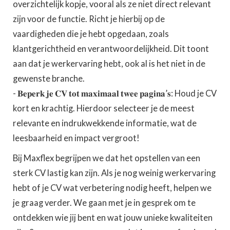
overzichtelijk kopje, vooral als ze niet direct relevant
zijn voor de functie. Richt je hierbij op de
vaardigheden die je hebt opgedaan, zoals
klantgerichtheid en verantwoordelijkheid. Dit toont
aan dat je werkervaring hebt, ook al is het niet in de
gewenste branche.
- 𝐁𝐞𝐩𝐞𝐫𝐤 𝐣𝐞 𝐂𝐕 𝐭𝐨𝐭 𝐦𝐚𝐱𝐢𝐦𝐚𝐚𝐥 𝐭𝐰𝐞𝐞 𝐩𝐚𝐠𝐢𝐧𝐚’𝐬: Houd je CV
kort en krachtig. Hierdoor selecteer je de meest
relevante en indrukwekkende informatie, wat de
leesbaarheid en impact vergroot!
Bij Maxflex begrijpen we dat het opstellen van een
sterk CV lastig kan zijn. Als je nog weinig werkervaring
hebt of je CV wat verbetering nodig heeft, helpen we
je graag verder. We gaan met je in gesprek om te
ontdekken wie jij bent en wat jouw unieke kwaliteiten