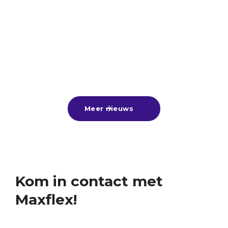
verdienen! 💼
Veel scholieren hebben de afgelopen periode hun
diploma in ontvangst mogen nemen. Van harte
gefeliciteerd aan alle geslaagden! 🎓🎉Nu de
zomervakantie voor de deur staat, is dit hét
25
-
6
-
2026
Lees meer

moment om lekker bij te verdienen met een
zomerbaan, alvast een leuke bijbaan te vinden
Meer nieuws

voor naast je vervolgstudie of aan de slag te gaan
tijdens een tussenjaar!Ben jij nog op zoek? Kom
gerust langs of stuur ons je cv. Wij denken graag
met je mee! ☀️
Kom in contact met
Maxflex!