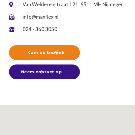
Van Welderenstraat 121, 6511 MH Nijmegen

info@maxflex.nl

024 - 360 3050

Kom op bezoek

Neem contact op
