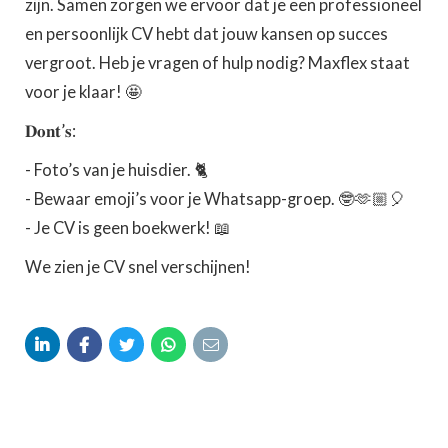
zijn. Samen zorgen we ervoor dat je een professioneel
en persoonlijk CV hebt dat jouw kansen op succes
vergroot. Heb je vragen of hulp nodig? Maxflex staat
voor je klaar! 🤩
𝐃𝐨𝐧𝐭’𝐬:
- Foto’s van je huisdier. 🐈
- Bewaar emoji’s voor je Whatsapp-groep. 🤓🫶🏼🎈
- Je CV is geen boekwerk! 📖
We zien je CV snel verschijnen!




