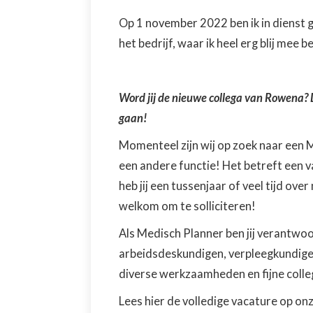
Op 1 november 2022 ben ik in dienst g
het bedrijf, waar ik heel erg blij mee be
Word jij de nieuwe collega van Rowena? D
gaan!
Momenteel zijn wij op zoek naar een M
een andere functie! Het betreft een 
heb jij een tussenjaar of veel tijd ov
welkom om te solliciteren!
Als Medisch Planner ben jij verantwoo
arbeidsdeskundigen, verpleegkundige 
diverse werkzaamheden en fijne colle
Lees hier de volledige vacature op on