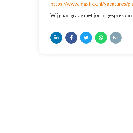
https://www.maxflex.nl/vacatures/pl
Wij gaan graag met jou in gesprek om 




