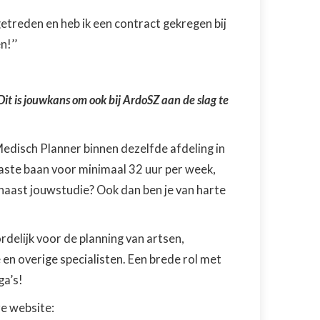
etreden en heb ik een contract gekregen bij
n!’’
it is jouwkans om ook bij ArdoSZ aan de slag te
edisch Planner binnen dezelfde afdeling in
vaste baan voor minimaal 32 uur per week,
er naast jouwstudie? Ook dan ben je van harte
rdelijk voor de planning van artsen,
en overige specialisten. Een brede rol met
ga’s!
ze website: