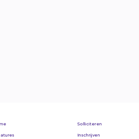
Van Welderens

info@maxflex.n

024 - 360 305

Kom op bez

me
Solliciteren
atures
Inschrijven