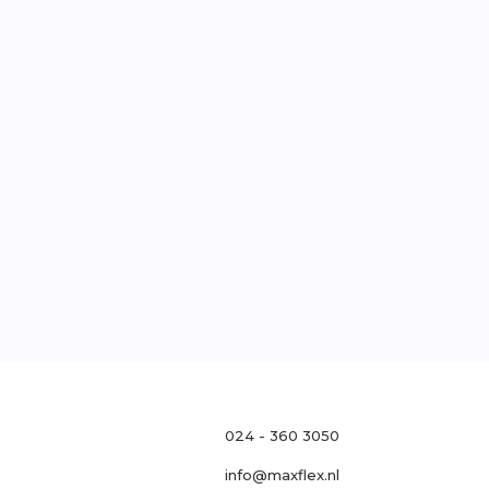
traat 121, 6511 MH Nijmegen
l
0
oek
Neem contact op

024 - 360 3050
info@maxflex.nl