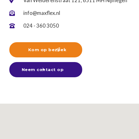
Van Welderenstraat 121, 6511 MH Nijmegen

info@maxflex.nl

024 - 360 3050

Kom op bezoek

Neem contact op
