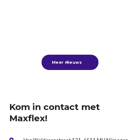
Veel scholieren hebben de afgelopen periode hun
diploma in ontvangst mogen nemen. Van harte
gefeliciteerd aan alle geslaagden! 🎓🎉Nu de
zomervakantie voor de deur staat, is dit hét
25
-
6
-
2026
Lees meer

moment om lekker bij te verdienen met een
zomerbaan, alvast een leuke bijbaan te vinden
Meer nieuws

voor naast je vervolgstudie of aan de slag te gaan
tijdens een tussenjaar!Ben jij nog op zoek? Kom
gerust langs of stuur ons je cv. Wij denken graag
met je mee! ☀️
Kom in contact met
Maxflex!