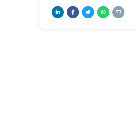




