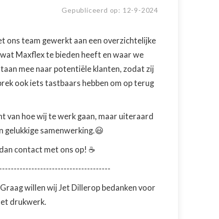
Gepubliceerd op:
12
-
9
-
2024
et ons team gewerkt aan een overzichtelijke
is wat Maxflex te bieden heeft en waar we
taan mee naar potentiële klanten, zodat zij
prek ook iets tastbaars hebben om op terug
ht van hoe wij te werk gaan, maar uiteraard
een gelukkige samenwerking.😃
 dan contact met ons op! ☕
--------------------------------------
. Graag willen wij Jet Dillerop bedanken voor
het drukwerk.