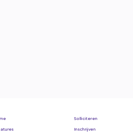
Van Welderens

info@maxflex.n

024 - 360 305

Kom op bez

me
Solliciteren
atures
Inschrijven