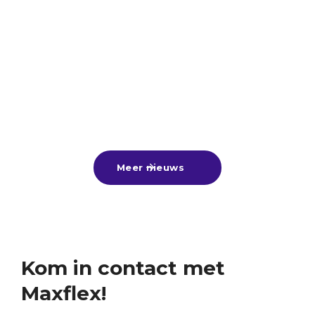
Diploma op zak? Tijd om bij te
verdienen! 💼
Veel scholieren hebben de afgelopen periode hun
diploma in ontvangst mogen nemen. Van harte
gefeliciteerd aan alle geslaagden! 🎓🎉Nu de
zomervakantie voor de deur staat, is dit hét
25
-
6
-
2026
Lees meer

moment om lekker bij te verdienen met een
zomerbaan, alvast een leuke bijbaan te vinden
Meer nieuws

voor naast je vervolgstudie of aan de slag te gaan
tijdens een tussenjaar!Ben jij nog op zoek? Kom
gerust langs of stuur ons je cv. Wij denken graag
met je mee! ☀️
Kom in contact met
Maxflex!