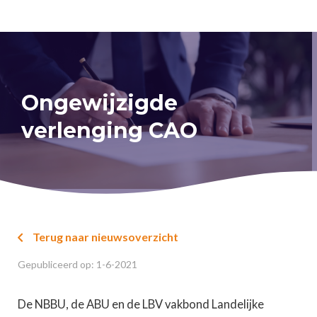
Ongewijzigde
verlenging CAO
Terug naar nieuwsoverzicht

Gepubliceerd op:
1
-
6
-
2021
De NBBU, de ABU en de LBV vakbond Landelijke