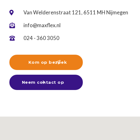
Van Welderenstraat 121, 6511 MH Nijmegen

info@maxflex.nl

024 - 360 3050

Kom op bezoek

Neem contact op
