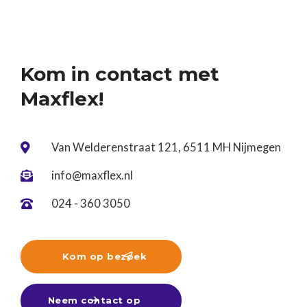
tijdens een tussenjaar!Ben jij nog op zoek? Kom
gerust langs of stuur ons je cv. Wij denken graag
met je mee! ☀️
Kom in contact met
Maxflex!
Van Welderenstraat 121, 6511 MH Nijmegen

info@maxflex.nl

024 - 360 3050

Kom op bezoek

Neem contact op
