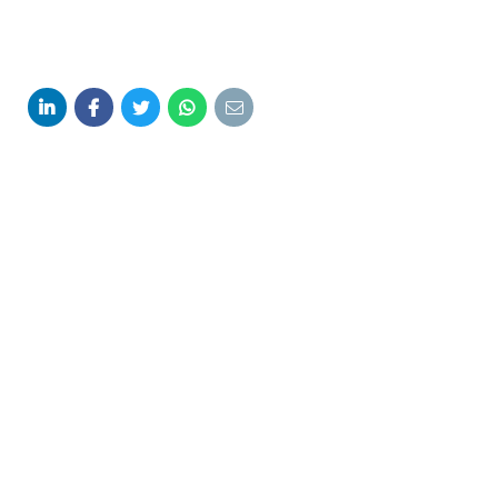




