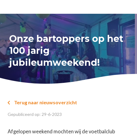
Onze bartoppers op het
100 jarig
jubileumweekend!
Terug naar nieuwsoverzicht

Gepubliceerd op:
29
-
6
-
2023
Afgelopen weekend mochten wij de voetbalclub