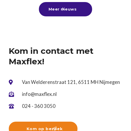
zomerbaan, alvast een leuke bijbaan te vinden
Meer nieuws

voor naast je vervolgstudie of aan de slag te gaan
tijdens een tussenjaar!Ben jij nog op zoek? Kom
gerust langs of stuur ons je cv. Wij denken graag
met je mee! ☀️
Kom in contact met
Maxflex!
Van Welderenstraat 121, 6511 MH Nijmegen

info@maxflex.nl

024 - 360 3050

Kom op bezoek
