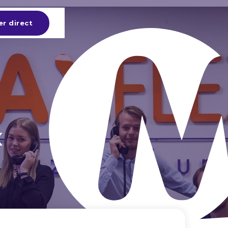
er direct
x