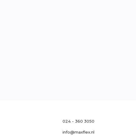
traat 121, 6511 MH Nijmegen
l
0
oek
Neem contact op

024 - 360 3050
info@maxflex.nl