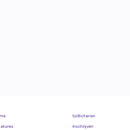
Van Welderens

info@maxflex.n

024 - 360 305

Kom op bez

me
Solliciteren
atures
Inschrijven