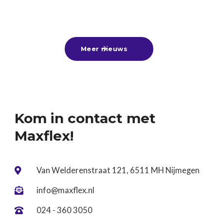
zomervakantie voor de deur staat, is dit hét
25
-
6
-
2026
Lees meer

moment om lekker bij te verdienen met een
zomerbaan, alvast een leuke bijbaan te vinden
Meer nieuws

voor naast je vervolgstudie of aan de slag te gaan
tijdens een tussenjaar!Ben jij nog op zoek? Kom
gerust langs of stuur ons je cv. Wij denken graag
met je mee! ☀️
Kom in contact met
Maxflex!
Van Welderenstraat 121, 6511 MH Nijmegen

info@maxflex.nl

024 - 360 3050
