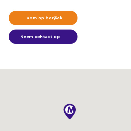
Kom op bezoek

Neem contact op
