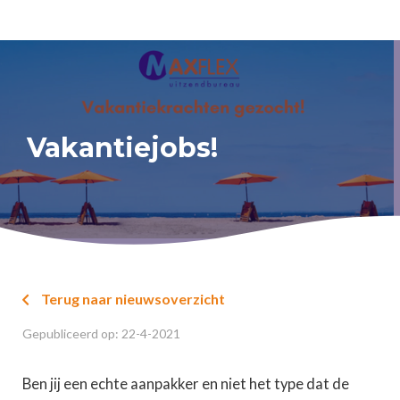
Vakantiejobs!
Terug naar nieuwsoverzicht

Gepubliceerd op:
22
-
4
-
2021
Ben jij een echte aanpakker en niet het type dat de