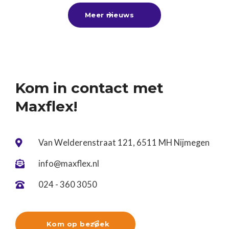
zomerbaan, alvast een leuke bijbaan te vinden
Meer nieuws

voor naast je vervolgstudie of aan de slag te gaan
tijdens een tussenjaar!Ben jij nog op zoek? Kom
gerust langs of stuur ons je cv. Wij denken graag
met je mee! ☀️
Kom in contact met
Maxflex!
Van Welderenstraat 121, 6511 MH Nijmegen

info@maxflex.nl

024 - 360 3050

Kom op bezoek
