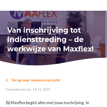
Van inschrijving tot
indiensttreding – de
werkwijze van Maxflex!
Terug naar nieuwsoverzicht

Gepubliceerd op:
14
-
11
-
2024
Bij Maxflex begint alles met jouw inschrijving. Je