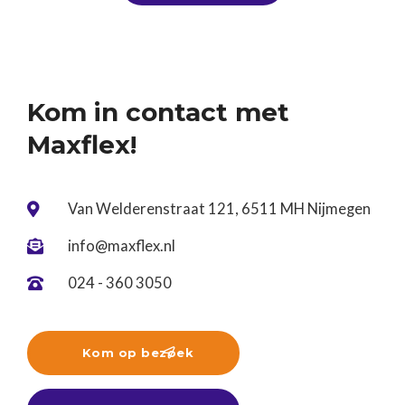
tijdens een tussenjaar!Ben jij nog op zoek? Kom
gerust langs of stuur ons je cv. Wij denken graag
met je mee! ☀️
Kom in contact met
Maxflex!
Van Welderenstraat 121, 6511 MH Nijmegen

info@maxflex.nl

024 - 360 3050

Kom op bezoek
