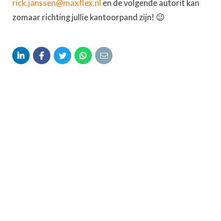
rick.janssen@maxflex.nl
en de volgende autorit kan
zomaar richting jullie kantoorpand zijn! 😉




