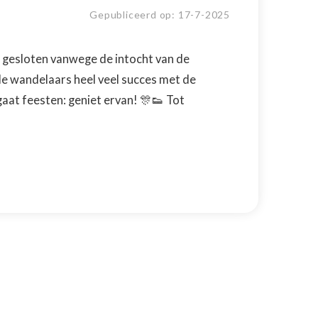
Gepubliceerd op:
17
-
7
-
2025
or gesloten vanwege de intocht van de
e wandelaars heel veel succes met de
gaat feesten: geniet ervan! 🎊👟 Tot