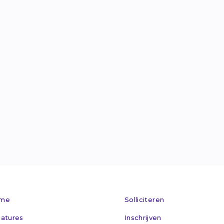
Van Welderens

info@maxflex.n

024 - 360 305

Kom op bez

me
Solliciteren
atures
Inschrijven