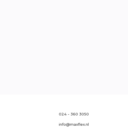
traat 121, 6511 MH Nijmegen
l
0
oek
Neem contact op

024 - 360 3050
info@maxflex.nl