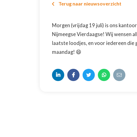
Terug naar nieuwsoverzicht

Morgen (vrijdag 19 juli) is ons kanto
Nijmeegse Vierdaagse! Wij wensen all
laatste loodjes, en voor iedereen die 
maandag! 😄




