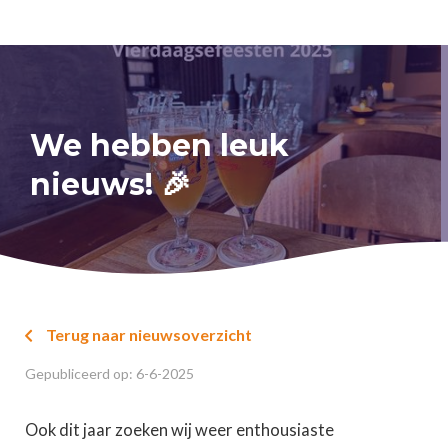
We hebben leuk
nieuws! 🎉
Terug naar nieuwsoverzicht

Gepubliceerd op:
6
-
6
-
2025
Ook dit jaar zoeken wij weer enthousiaste