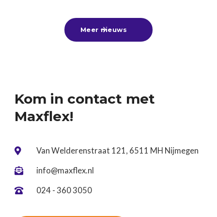
25
-
6
-
2026
Lees meer

moment om lekker bij te verdienen met een
zomerbaan, alvast een leuke bijbaan te vinden
Meer nieuws

voor naast je vervolgstudie of aan de slag te gaan
tijdens een tussenjaar!Ben jij nog op zoek? Kom
gerust langs of stuur ons je cv. Wij denken graag
met je mee! ☀️
Kom in contact met
Maxflex!
Van Welderenstraat 121, 6511 MH Nijmegen

info@maxflex.nl

024 - 360 3050
