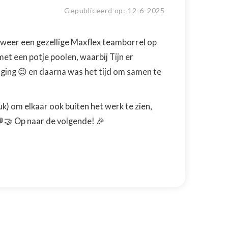
Gepubliceerd op:
12
-
6
-
2025
eer een gezellige Maxflex teamborrel op
et een potje poolen, waarbij Tijn er
 ging 😉 en daarna was het tijd om samen te
uk) om elkaar ook buiten het werk te zien,
🤝 Op naar de volgende! 🎉