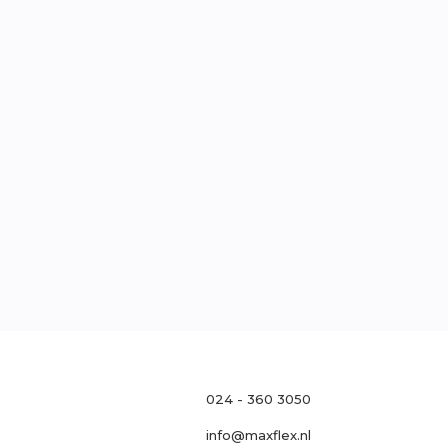
traat 121, 6511 MH Nijmegen
l
0
oek
Neem contact op

024 - 360 3050
info@maxflex.nl