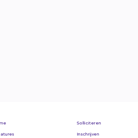
Van Welderens

info@maxflex.n

024 - 360 305

Kom op bez

me
Solliciteren
atures
Inschrijven