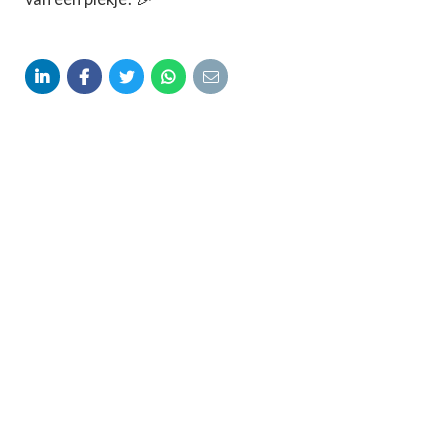




