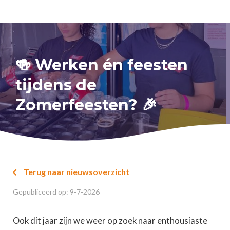
🍻 Werken én feesten
tijdens de
Zomerfeesten? 🎉
Terug naar nieuwsoverzicht

Gepubliceerd op:
9
-
7
-
2026
Ook dit jaar zijn we weer op zoek naar enthousiaste