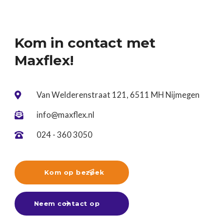
Tintas en natuurlijk een gezellige borrel.🍻🍴Het
was weer een geslaagde en gezellige avond met
het team! ☀️
Kom in contact met
Maxflex!
Van Welderenstraat 121, 6511 MH Nijmegen

info@maxflex.nl

024 - 360 3050

Kom op bezoek

Neem contact op
