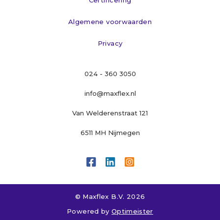
Certificering
Algemene voorwaarden
Privacy
024 - 360 3050
info@maxflex.nl
Van Welderenstraat 121
6511 MH Nijmegen



© Maxflex B.V. 
2026
Powered by 
Optimeister