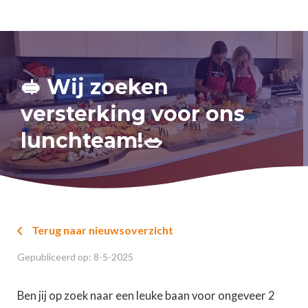
🥪 Wij zoeken
versterking voor ons
lunchteam!🥗
Terug naar nieuwsoverzicht

Gepubliceerd op:
8
-
5
-
2025
Ben jij op zoek naar een leuke baan voor ongeveer 2