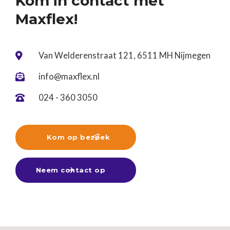
Kom in contact met
Maxflex!
Van Welderenstraat 121, 6511 MH Nijmegen

info@maxflex.nl

024 - 360 3050

Kom op bezoek

Neem contact op
