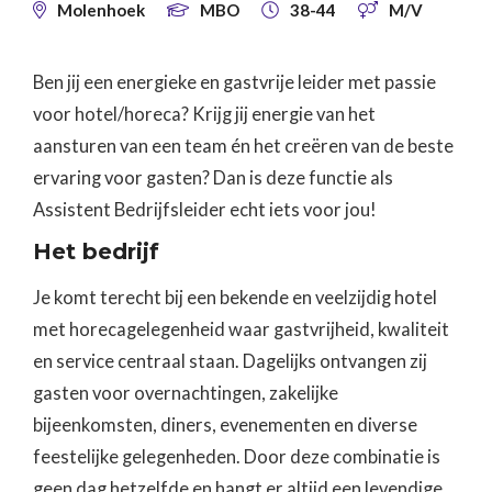
Molenhoek
MBO
38-44
M/V




Ben jij een energieke en gastvrije leider met passie
voor hotel/horeca? Krijg jij energie van het
aansturen van een team én het creëren van de beste
ervaring voor gasten? Dan is deze functie als
Assistent Bedrijfsleider echt iets voor jou!
Het bedrijf
Je komt terecht bij een bekende en veelzijdig hotel
met horecagelegenheid waar gastvrijheid, kwaliteit
en service centraal staan. Dagelijks ontvangen zij
gasten voor overnachtingen, zakelijke
bijeenkomsten, diners, evenementen en diverse
feestelijke gelegenheden. Door deze combinatie is
geen dag hetzelfde en hangt er altijd een levendige