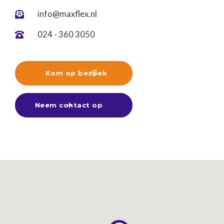
info@maxflex.nl

024 - 360 3050

Kom op bezoek

Neem contact op
