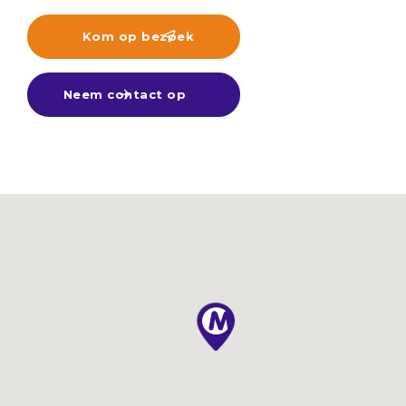
Kom op bezoek

Neem contact op
