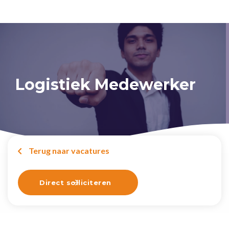
Logistiek Medewerker
Terug naar vacatures

Direct solliciteren
