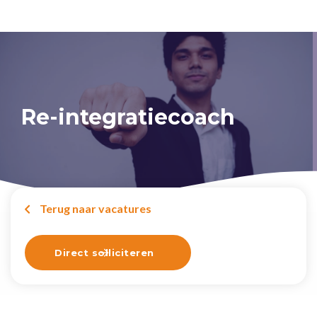
Re-integratiecoach
Terug naar vacatures

Direct solliciteren
