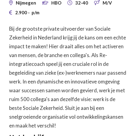
Nijmegen
HBO
32-40
M/V




2.900
-
p/m

Bij de grootste private uitvoerder van Sociale
Zekerheid in Nederland krijg jij de kans om een echte
impact te maken! Hier draait alles om het activeren
van mensen, de branche en collega's. Als Re-
integratiecoach speel jij een cruciale rol in de
begeleiding van zieke (ex-)werknemers naar passend
werk. In een dynamische en innovatieve omgeving
waar successen samen worden gevierd, werk je met
ruim 500 collega's aan dezelfde visie: werk is de
beste Sociale Zekerheid. Sluit je aan bij een
snelgroeiende organisatie vol ontwikkelingskansen
en maak het verschil!