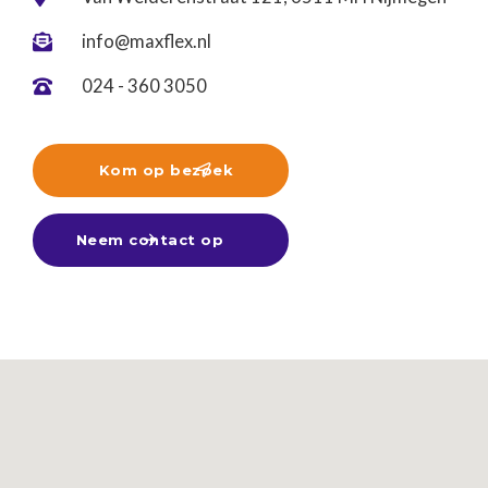
info@maxflex.nl

024 - 360 3050

Kom op bezoek

Neem contact op
