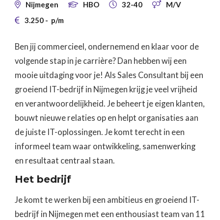
Nijmegen
HBO
32-40
M/V




3.250
-
p/m

Ben jij commercieel, ondernemend en klaar voor de
volgende stap in je carrière? Dan hebben wij een
mooie uitdaging voor je! Als Sales Consultant bij een
groeiend IT-bedrijf in Nijmegen krijg je veel vrijheid
en verantwoordelijkheid. Je beheert je eigen klanten,
bouwt nieuwe relaties op en helpt organisaties aan
de juiste IT-oplossingen. Je komt terecht in een
informeel team waar ontwikkeling, samenwerking
en resultaat centraal staan.
Het bedrijf
Je komt te werken bij een ambitieus en groeiend IT-
bedrijf in Nijmegen met een enthousiast team van 11