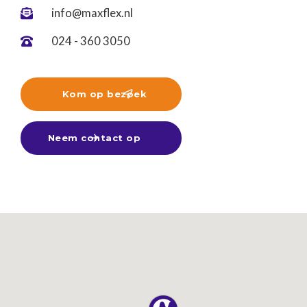
info@maxflex.nl

024 - 360 3050

Kom op bezoek

Neem contact op
