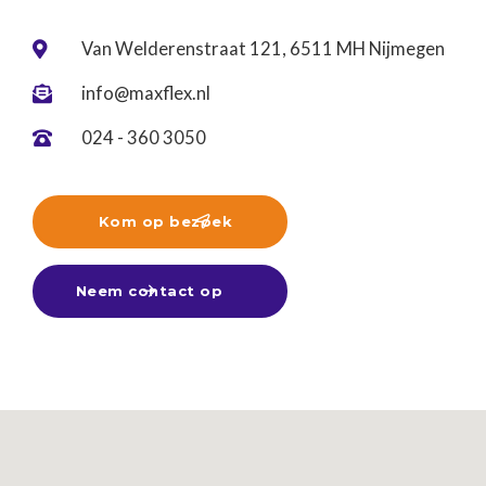
Van Welderenstraat 121, 6511 MH Nijmegen

info@maxflex.nl

024 - 360 3050

Kom op bezoek

Neem contact op
