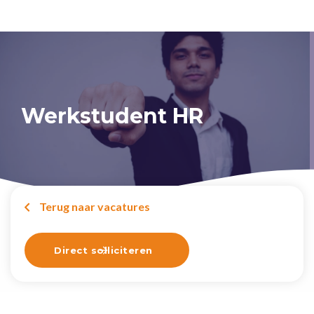
Werkstudent HR
Terug naar vacatures

Direct solliciteren
