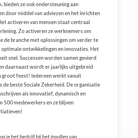
m, bieden ze ook ondersteuning aan
 door middel van adviezen en het inrichten
Het activeren van mensen staat centraal
erlening. Zo activeren ze werknemers om
 ze de branche met oplossingen om verder te
r optimale ontwikkelingen en innovaties. Het
groeit snel. Successen worden samen gevierd
n daarnaast wordt er jaarlijks uitgebreid
n groot feest! Iedereen werkt vanuit
is de beste Sociale Zekerheid. De organisatie
chrijven als innovatief, dynamisch en
im 500 medewerkers en ze blijven
tiatieven!
je het bedrijf bij het invullen van