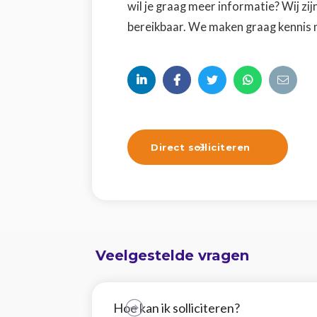
wil je graag meer informatie? Wij zij
bereikbaar. We maken graag kennis 





Direct solliciteren

Veelgestelde vragen
Hoe kan ik solliciteren?