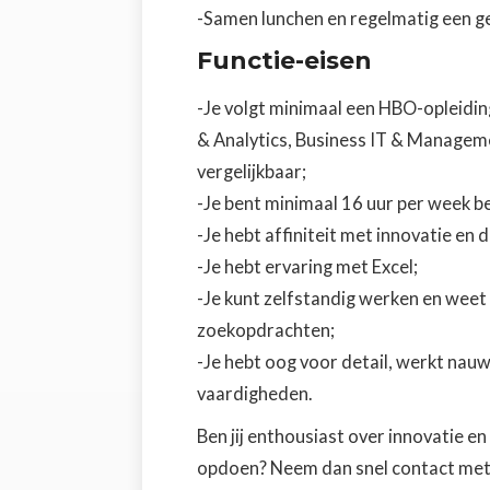
-Samen lunchen en regelmatig een ge
Functie-eisen
-Je volgt minimaal een HBO-opleiding
& Analytics, Business IT & Managem
vergelijkbaar;
-Je bent minimaal 16 uur per week b
-Je hebt affiniteit met innovatie en d
-Je hebt ervaring met Excel;
-Je kunt zelfstandig werken en wee
zoekopdrachten;
-Je hebt oog voor detail, werkt na
vaardigheden.
Ben jij enthousiast over innovatie en 
opdoen? Neem dan snel contact met o