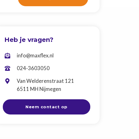
Heb je vragen?
info@maxflex.nl

024-3603050

Van Welderenstraat 121

6511 MH Nijmegen
Neem contact op