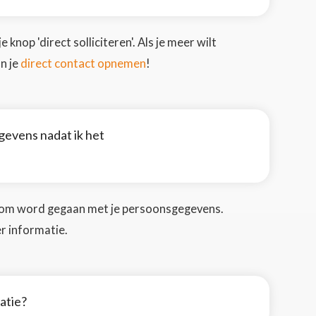
 knop 'direct solliciteren'. Als je meer wilt
direct contact opnemen
n je
!
evens nadat ik het
g om word gegaan met je persoonsgegevens.
r informatie.
tatie?