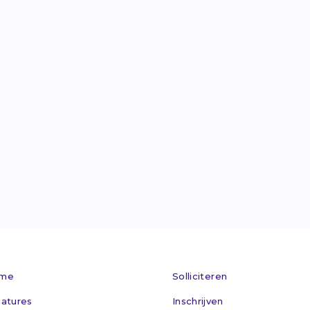
Van Welderens

info@maxflex.n

024 - 360 305

Kom op bez

me
Solliciteren
atures
Inschrijven