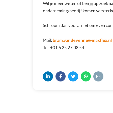
Wil je meer weten of ben jij op zoek 
onderneming/bedrijf komen versterk
Schroom dan vooral niet om even cont
bram.vandevenne@maxflex.nl
Mail:
Tel: +31 6 25 27 08 54




