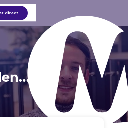
er direct
en...