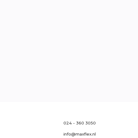
traat 121, 6511 MH Nijmegen
l
0
oek
Neem contact op

024 - 360 3050
info@maxflex.nl