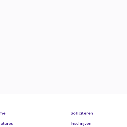
Van Welderens

info@maxflex.n

024 - 360 305

Kom op bez

me
Solliciteren
atures
Inschrijven