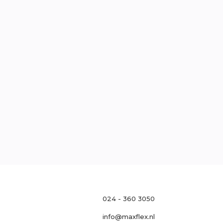
traat 121, 6511 MH Nijmegen
l
0
oek
Neem contact op

024 - 360 3050
info@maxflex.nl