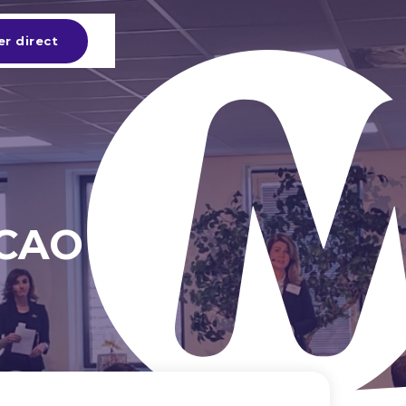
er direct
 CAO