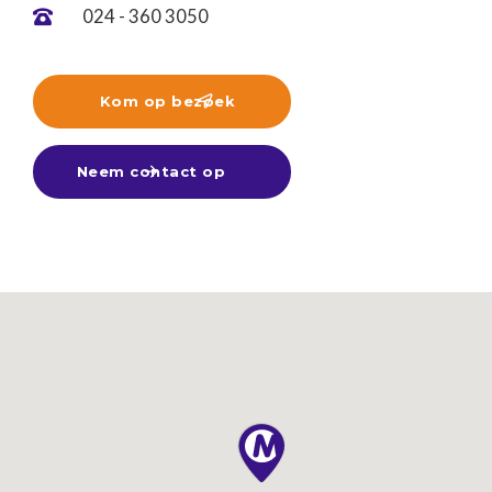
024 - 360 3050

Kom op bezoek

Neem contact op
