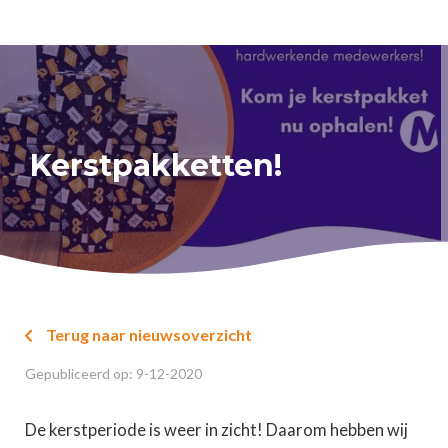
Kerstpakketten!
Terug naar nieuwsoverzicht

Gepubliceerd op:
9
-
12
-
2020
De kerstperiode is weer in zicht! Daarom hebben wij