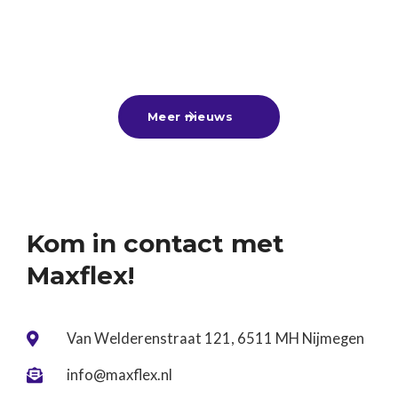
gefeliciteerd aan alle geslaagden! 🎓🎉Nu de
zomervakantie voor de deur staat, is dit hét
25
-
6
-
2026
Lees meer

moment om lekker bij te verdienen met een
zomerbaan, alvast een leuke bijbaan te vinden
Meer nieuws

voor naast je vervolgstudie of aan de slag te gaan
tijdens een tussenjaar!Ben jij nog op zoek? Kom
gerust langs of stuur ons je cv. Wij denken graag
met je mee! ☀️
Kom in contact met
Maxflex!
Van Welderenstraat 121, 6511 MH Nijmegen

info@maxflex.nl
