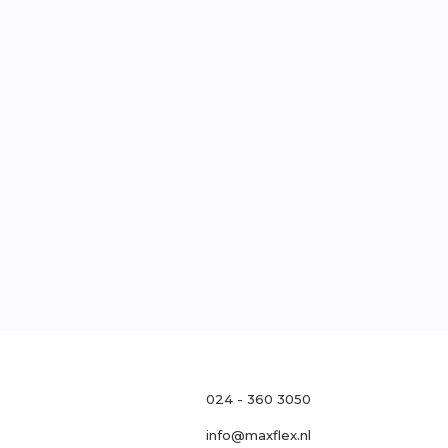
traat 121, 6511 MH Nijmegen
l
0
oek
Neem contact op

024 - 360 3050
info@maxflex.nl