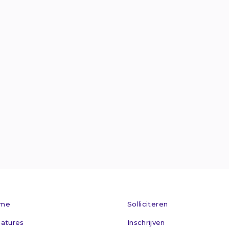
Van Welderens

info@maxflex.n

024 - 360 305

Kom op bez

me
Solliciteren
atures
Inschrijven