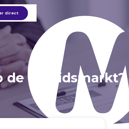
er direct
op de arbeidsmarkt?