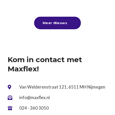
zomervakantie voor de deur staat, is dit hét
25
-
6
-
2026
Lees meer

moment om lekker bij te verdienen met een
zomerbaan, alvast een leuke bijbaan te vinden
Meer nieuws

voor naast je vervolgstudie of aan de slag te gaan
tijdens een tussenjaar!Ben jij nog op zoek? Kom
gerust langs of stuur ons je cv. Wij denken graag
met je mee! ☀️
Kom in contact met
Maxflex!
Van Welderenstraat 121, 6511 MH Nijmegen

info@maxflex.nl

024 - 360 3050
