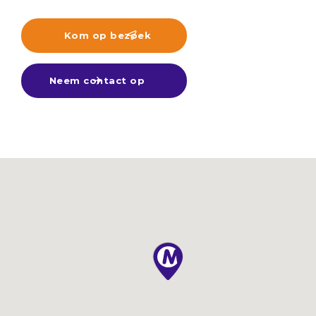
Kom op bezoek

Neem contact op
