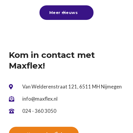
zomerbaan, alvast een leuke bijbaan te vinden
Meer nieuws

voor naast je vervolgstudie of aan de slag te gaan
tijdens een tussenjaar!Ben jij nog op zoek? Kom
gerust langs of stuur ons je cv. Wij denken graag
met je mee! ☀️
Kom in contact met
Maxflex!
Van Welderenstraat 121, 6511 MH Nijmegen

info@maxflex.nl

024 - 360 3050
