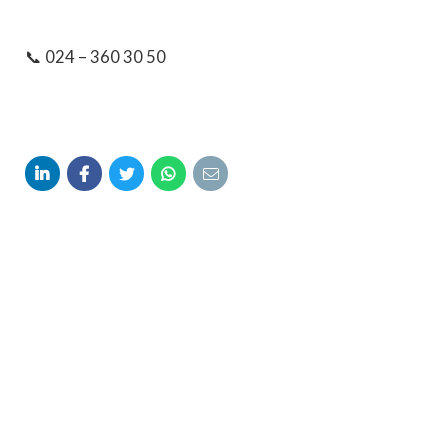
📞 024 – 360 30 50




