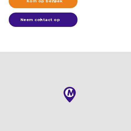
Kom op bezoek

Neem contact op
