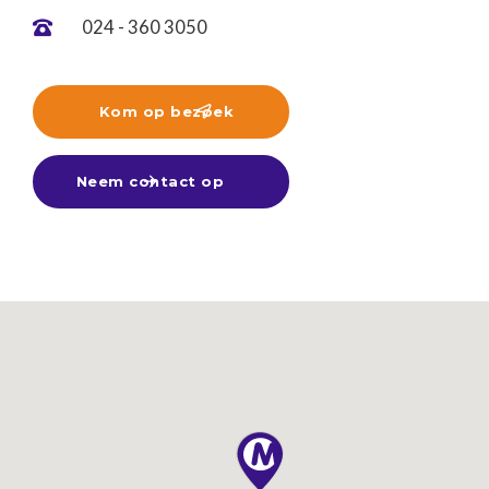
024 - 360 3050

Kom op bezoek

Neem contact op
