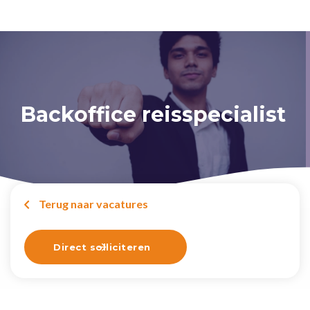
Backoffice reisspecialist
Terug naar vacatures

Direct solliciteren
