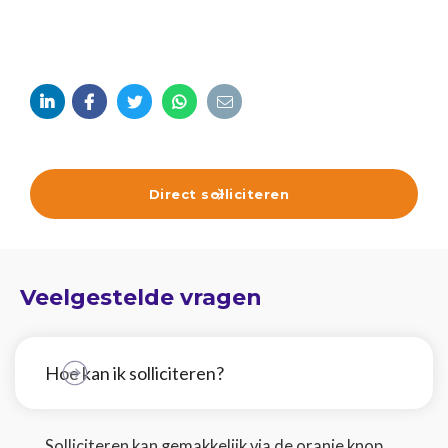





Direct solliciteren

Veelgestelde vragen
Hoe kan ik solliciteren?
Solliciteren kan gemakkelijk via de oranje knop