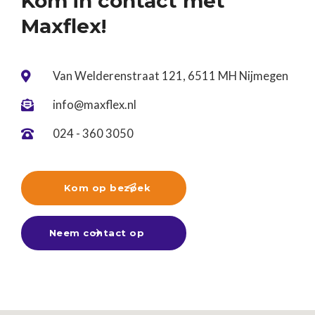
Kom in contact met
Maxflex!
Van Welderenstraat 121, 6511 MH Nijmegen

info@maxflex.nl

024 - 360 3050

Kom op bezoek

Neem contact op
