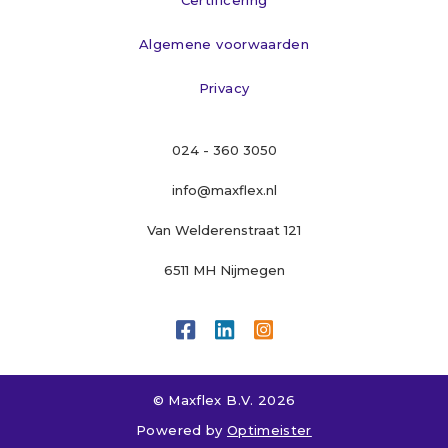
Certificering
Algemene voorwaarden
Privacy
024 - 360 3050
info@maxflex.nl
Van Welderenstraat 121
6511 MH Nijmegen



© Maxflex B.V. 
2026
Powered by 
Optimeister