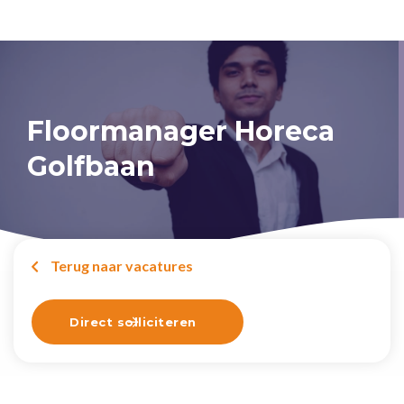
Floormanager Horeca
Golfbaan
Terug naar vacatures

Direct solliciteren
