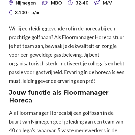
Nijmegen
MBO
32-40
M/V




3.100
-
p/m

Wil jij een leidinggevende rol in de horeca bij een
prachtige golfbaan? Als Floormanager Horeca stuur
je het team aan, bewaak je de kwaliteit en zorg je
voor een geweldige gastbeleving. Jij bent
organisatorisch sterk, motiveert je collega’s en hebt
passie voor gastvrijheid. Ervaring in de horeca is een
must, leidinggevende ervaring een pré!
Jouw functie als Floormanager
Horeca
Als Floormanager Horeca bij een golfbaan in de
buurt van Nijmegen geef je leiding aan een team van
40 collega’s, waarvan 5 vaste medewerkers in de