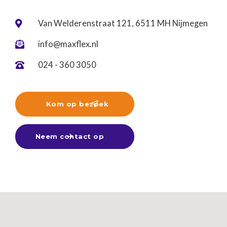
Van Welderenstraat 121, 6511 MH Nijmegen

info@maxflex.nl

024 - 360 3050

Kom op bezoek

Neem contact op
