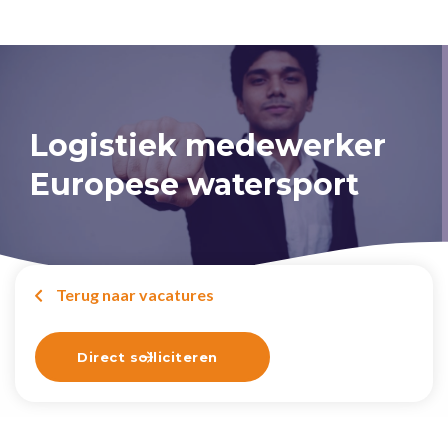
Logistiek medewerker
Europese watersport
Terug naar vacatures

Direct solliciteren
