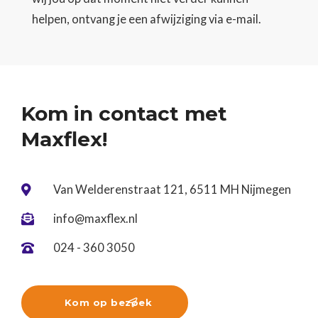
helpen, ontvang je een afwijziging via e-mail.
Kom in contact met
Maxflex!
Van Welderenstraat 121, 6511 MH Nijmegen

info@maxflex.nl

024 - 360 3050

Kom op bezoek
