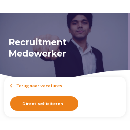
Recruitment
Medewerker
Terug naar vacatures

Direct solliciteren
