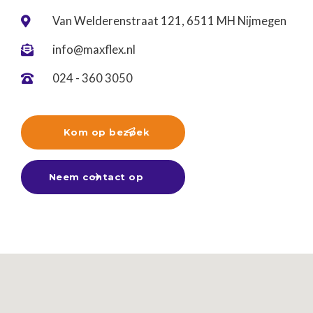
Van Welderenstraat 121, 6511 MH Nijmegen

info@maxflex.nl

024 - 360 3050

Kom op bezoek

Neem contact op
