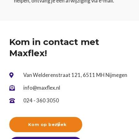
helpen, ontvang je een afwijziging via e-mail.
Kom in contact met
Maxflex!
Van Welderenstraat 121, 6511 MH Nijmegen

info@maxflex.nl

024 - 360 3050

Kom op bezoek
