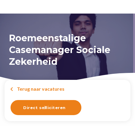
Roemeenstalige
Casemanager Sociale
Zekerheid
Terug naar vacatures

Direct solliciteren
