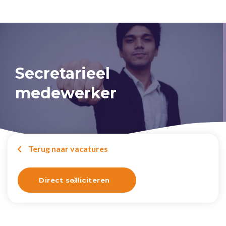
Secretarieel
medewerker
Terug naar vacatures

Direct solliciteren
