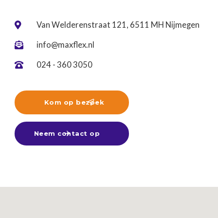
Van Welderenstraat 121, 6511 MH Nijmegen

info@maxflex.nl

024 - 360 3050

Kom op bezoek

Neem contact op
