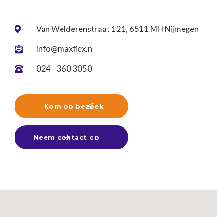
Van Welderenstraat 121, 6511 MH Nijmegen

info@maxflex.nl

024 - 360 3050

Kom op bezoek

Neem contact op
