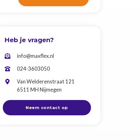
Heb je vragen?
info@maxflex.nl

024-3603050

Van Welderenstraat 121

6511 MH Nijmegen
Neem contact op