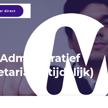
er direct
Administratief
ariaat (tijdelijk)