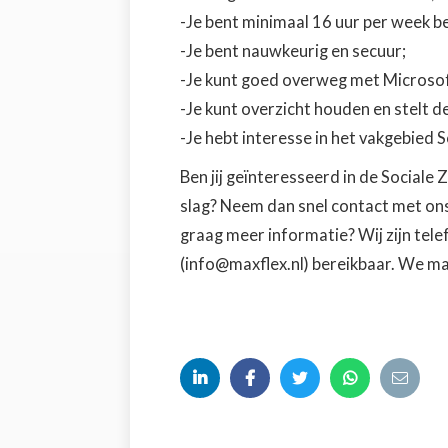
-Je bent minimaal 16 uur per week b
-Je bent nauwkeurig en secuur;
-Je kunt goed overweg met Microsof
-Je kunt overzicht houden en stelt de 
-Je hebt interesse in het vakgebied 
Ben jij geïnteresseerd in de Sociale 
slag? Neem dan snel contact met ons o
graag meer informatie? Wij zijn tele
(info@maxflex.nl) bereikbaar. We ma




