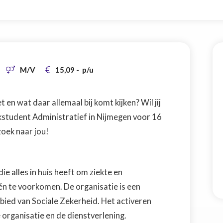
M/V
15,09
-
p/u


 en wat daar allemaal bij komt kijken? Wil jij
rkstudent Administratief in Nijmegen voor 16
zoek naar jou!
ie alles in huis heeft om ziekte en
én te voorkomen. De organisatie is een
bied van Sociale Zekerheid. Het activeren
 organisatie en de dienstverlening.